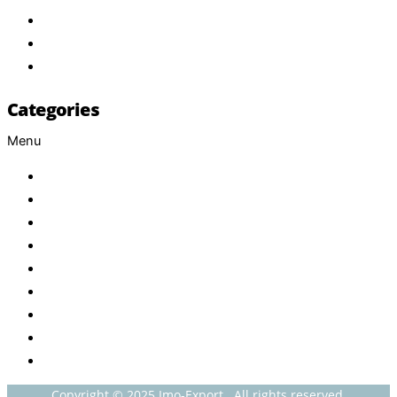
Services
FAQ
Contact
Categories
Menu
Baby
Beverages
ENERGETIC DRINKS
ISOTONIC DRINKS
HOT BEVERAGES
CONFECTIONERY
GROCERY
HOUSEHOLDS
HEALTH AND BEAUTY
Copyright © 2025 Imo-Export . All rights reserved.